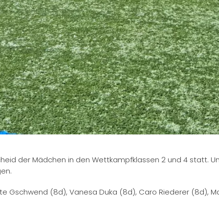
cheid der Mädchen in den Wettkampfklassen 2 und 4 statt. 
gen.
tte Gschwend (8d), Vanesa Duka (8d), Caro Riederer (8d), Mar