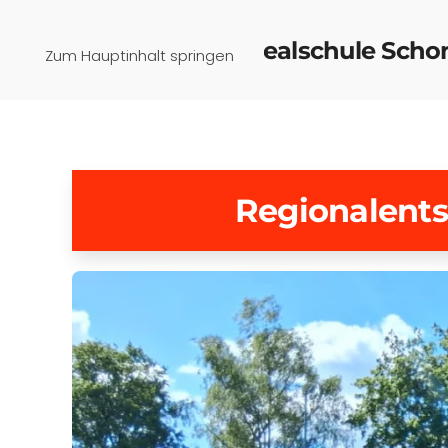
Pfaffenwinkel-Realschule Sch
Zum Hauptinhalt springen
Regionalent