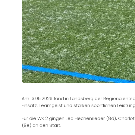
Am 13.05.2026 fand in Landsberg der Regionalents
Einsatz, Teamgeist und starken sportlichen Leistun
Für die WK 2 gingen Lea Hechenrieder (8d), Charlo
(9e) an den Start.