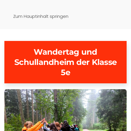
Pfaffenwinkel-Realschule
Zum Hauptinhalt springen
Schongau
Wandertag und
Schullandheim der Klasse
5e