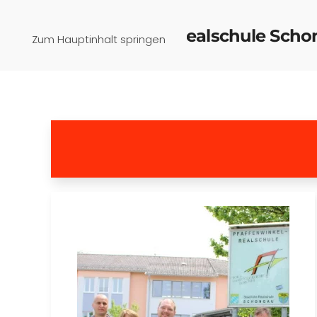
Pfaffenwinkel-Realschule Sch
Zum Hauptinhalt springen