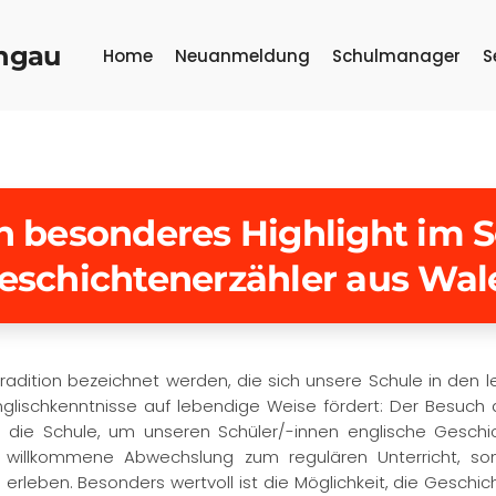
ongau
Home
Neuanmeldung
Schulmanager
S
n besonderes Highlight im S
eschichtenerzähler aus Wal
dition bezeichnet werden, die sich unsere Schule in den l
Englischkenntnisse auf lebendige Weise fördert: Der Besuch
die Schule, um unseren Schüler/-innen englische Geschich
e willkommene Abwechslung zum regulären Unterricht, son
u erleben. Besonders wertvoll ist die Möglichkeit, die Gesch